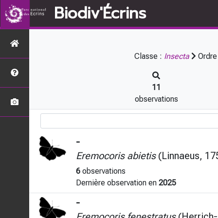
Biodiv'Écrins
Classe :
Insecta
Ordre
11
observations
-
Eremocoris abietis
(Linnaeus, 17
6
observations
Dernière observation en
2025
-
Eremocoris fenestratus
(Herrich-