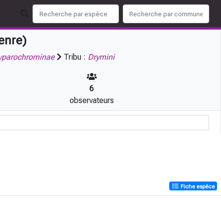
enre)
yparochrominae
Tribu :
Drymini
6
observateurs
Fiche espèce