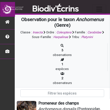
Biodiv'Écrins
Observation pour le taxon
Anchomenus
(Genre)
Classe :
Insecta
Ordre :
Coleoptera
Famille :
Carabidae
Sous-Famille :
Harpalinae
Tribu :
Platynini
3
observations
1
espèces
2
observateurs
Promeneur des champs
Anchomenus dorsalis
(Pontoppidan,