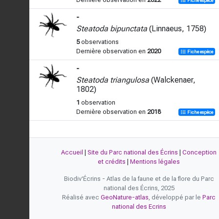
Fiche espèce
-
Steatoda bipunctata
(Linnaeus, 1758)
5
observations
Dernière observation en
2020
Fiche espèce
-
Steatoda triangulosa
(Walckenaer,
1802)
1
observation
Dernière observation en
2018
Fiche espèce
Accueil
|
Site du Parc national des Écrins
|
Conception
et crédits
|
Mentions légales
Biodiv'Écrins - Atlas de la faune et de la flore du Parc
national des Écrins, 2025
Réalisé avec
GeoNature-atlas
, développé par le
Parc
national des Ecrins