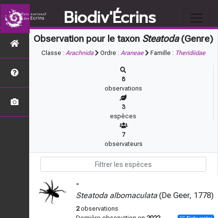
Biodiv'Écrins
Observation pour le taxon
Steatoda
(Genre)
Classe :
Arachnida
Ordre :
Araneae
Famille :
Theridiidae
8
observations
3
espèces
7
observateurs
-
Steatoda albomaculata
(De Geer, 1778)
2
observations
Dernière observation en
2022