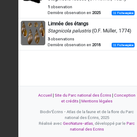
1
observation
Dernière observation en
2025
Fiche espèce
Limnée des étangs
Stagnicola palustris
(O.F. Müller, 1774)
3
observations
Dernière observation en
2018
Fiche espèce
Accueil
|
Site du Parc national des Écrins
|
Conception
et crédits
|
Mentions légales
Biodiv'Écrins - Atlas de la faune et de la flore du Parc
national des Écrins, 2025
Réalisé avec
GeoNature-atlas
, développé par le
Parc
national des Ecrins