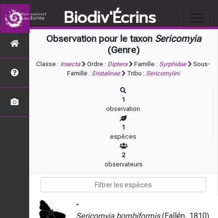
Biodiv'Écrins
Observation pour le taxon
Sericomyia
(Genre)
Classe :
Insecta
Ordre :
Diptera
Famille :
Syrphidae
Sous-
Famille :
Eristalinae
Tribu :
Sericomyiini
1
observation
1
espèces
2
observateurs
-
Sericomyia bombiformis
(Fallén, 1810)