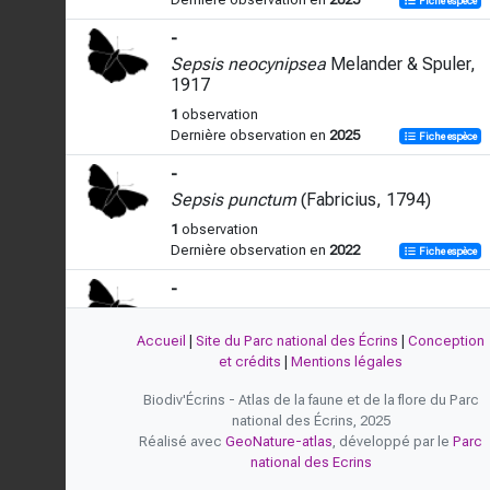
Fiche espèce
-
Sepsis neocynipsea
Melander & Spuler,
1917
1
observation
Dernière observation en
2025
Fiche espèce
-
Sepsis punctum
(Fabricius, 1794)
1
observation
Dernière observation en
2022
Fiche espèce
-
Sepsis violacea
Meigen, 1826
Accueil
|
Site du Parc national des Écrins
|
Conception
1
observation
et crédits
|
Mentions légales
Dernière observation en
2025
Fiche espèce
Biodiv'Écrins - Atlas de la faune et de la flore du Parc
national des Écrins, 2025
Réalisé avec
GeoNature-atlas
, développé par le
Parc
national des Ecrins