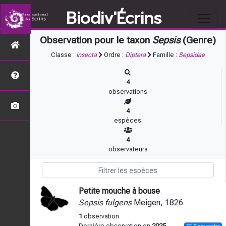
Biodiv'Écrins
Observation pour le taxon
Sepsis
(Genre)
Classe :
Insecta
Ordre :
Diptera
Famille :
Sepsidae
4
observations
4
espèces
4
observateurs
Petite mouche à bouse
Sepsis fulgens
Meigen, 1826
1
observation
Dernière observation en
2025