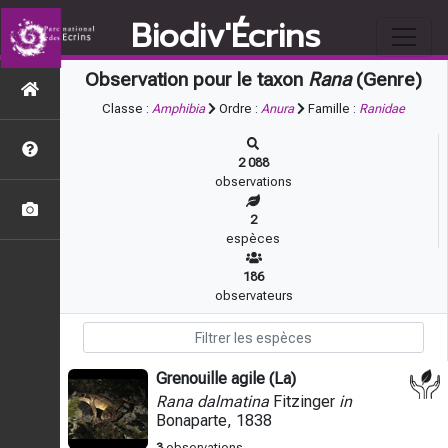
Biodiv'Écrins
Observation pour le taxon
Rana
(Genre)
Classe :
Amphibia
Ordre :
Anura
Famille :
Ranidae
2 088
observations
2
espèces
186
observateurs
Grenouille agile (La)
Rana dalmatina
Fitzinger
in
Bonaparte, 1838
3
observations