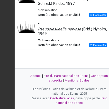
Schrad.) Kindb., 1897
1
observation
Dernière observation en
2018
Fiche espèce
-
Pseudoleskeella nervosa
(Brid.) Nyholm,
1969
2
observations
Dernière observation en
2018
Fiche espèce
Accueil
|
Site du Parc national des Écrins
|
Conception
et crédits
|
Mentions légales
Biodiv'Écrins - Atlas de la faune et de la flore du Parc
national des Écrins, 2025
Réalisé avec
GeoNature-atlas
, développé par le
Parc
national des Ecrins