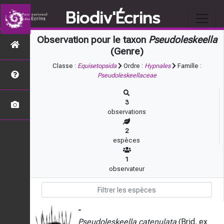
Biodiv'Écrins
Observation pour le taxon
Pseudoleskeella
(Genre)
Classe :
Equisetopsida
Ordre :
Hypnales
Famille :
Pseudoleskeellaceae
3
observations
2
espèces
1
observateur
-
Pseudoleskeella catenulata
(Brid. ex