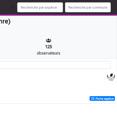
nre)
125
observateurs
Fiche espèce