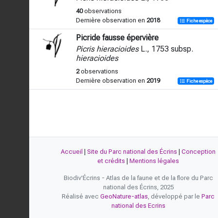
40
observations
Dernière observation en
2018
Fiche espèce
Picride fausse épervière
Picris hieracioides
L., 1753 subsp.
hieracioides
2
observations
Dernière observation en
2019
Fiche espèce
Accueil
|
Site du Parc national des Écrins
|
Conception
et crédits
|
Mentions légales
Biodiv'Écrins - Atlas de la faune et de la flore du Parc
national des Écrins, 2025
Réalisé avec
GeoNature-atlas
, développé par le
Parc
national des Ecrins