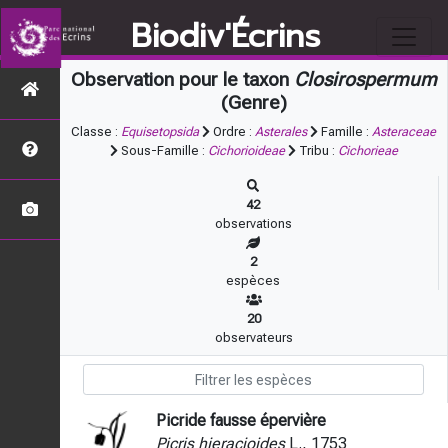
Biodiv'Écrins
Observation pour le taxon
Closirospermum
(Genre)
Classe :
Equisetopsida
Ordre :
Asterales
Famille :
Asteraceae
Sous-Famille :
Cichorioideae
Tribu :
Cichorieae
42
observations
2
espèces
20
observateurs
Picride fausse épervière
Picris hieracioides
L., 1753