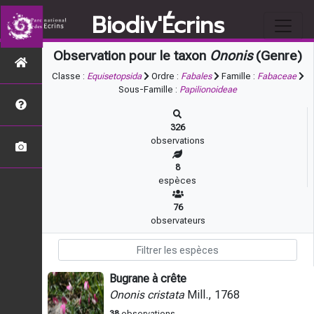
Biodiv'Écrins
Observation pour le taxon
Ononis
(Genre)
Classe :
Equisetopsida
Ordre :
Fabales
Famille :
Fabaceae
Sous-Famille :
Papilionoideae
326
observations
8
espèces
76
observateurs
Bugrane à crête
Ononis cristata
Mill., 1768
38
observations