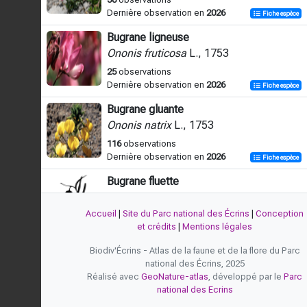
Dernière observation en
2026
Fiche espèce
Bugrane ligneuse
Ononis fruticosa
L., 1753
25
observations
Dernière observation en
2026
Fiche espèce
Bugrane gluante
Ononis natrix
L., 1753
116
observations
Dernière observation en
2026
Fiche espèce
Bugrane fluette
Ononis pusilla
L., 1759
Accueil
|
Site du Parc national des Écrins
|
Conception
13
observations
et crédits
|
Mentions légales
Dernière observation en
2016
Fiche espèce
Biodiv'Écrins - Atlas de la faune et de la flore du Parc
Bugrane à feuilles rondes
national des Écrins, 2025
Ononis rotundifolia
L., 1753
Réalisé avec
GeoNature-atlas
, développé par le
Parc
52
observations
national des Ecrins
Dernière observation en
2026
Fiche espèce