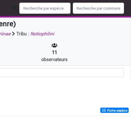
enre)
iinae
Tribu :
Notiophilini
11
observateurs
Fiche espèce