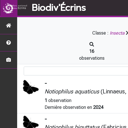
Biodiv'Écrins
Classe :
Insecta
16
observations
-
Notiophilus aquaticus
(Linnaeus,
1
observation
Dernière observation en
2024
-
Notiophilus biguttatus
(Fabricius