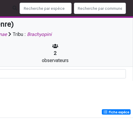
nre)
inae
Tribu :
Brachyopini
2
observateurs
Fiche espèce