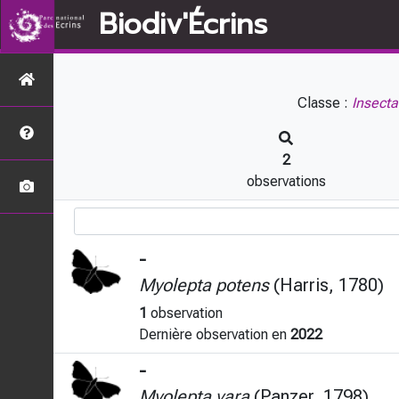
Biodiv'Écrins
Classe :
Insecta
2
observations
-
Myolepta potens
(Harris, 1780)
1
observation
Dernière observation en
2022
-
Myolepta vara
(Panzer, 1798)