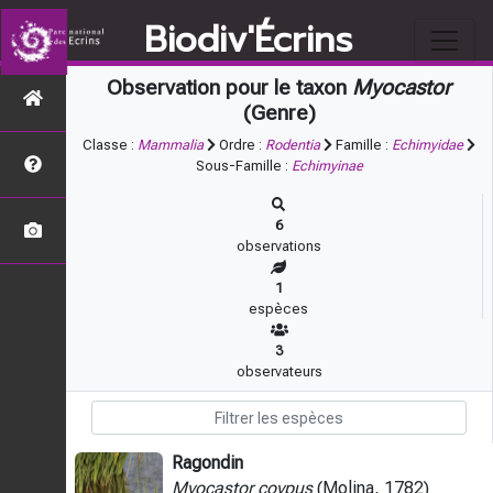
Biodiv'Écrins
Observation pour le taxon
Myocastor
(Genre)
Classe :
Mammalia
Ordre :
Rodentia
Famille :
Echimyidae
Sous-Famille :
Echimyinae
6
observations
1
espèces
3
observateurs
Ragondin
Myocastor coypus
(Molina, 1782)