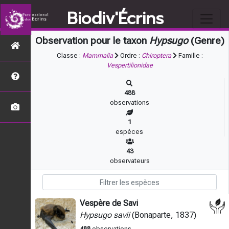
Biodiv'Écrins
Observation pour le taxon
Hypsugo
(Genre)
Classe :
Mammalia
Ordre :
Chiroptera
Famille :
Vespertilionidae
488
observations
1
espèces
43
observateurs
Vespère de Savi
Hypsugo savii
(Bonaparte, 1837)
488
observations