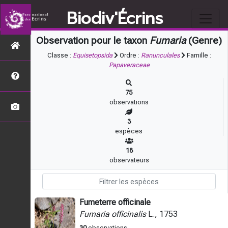
Biodiv'Écrins
Observation pour le taxon
Fumaria
(Genre)
Classe :
Equisetopsida
Ordre :
Ranunculales
Famille :
Papaveraceae
75
observations
3
espèces
18
observateurs
Fumeterre officinale
Fumaria officinalis
L., 1753
30
observations