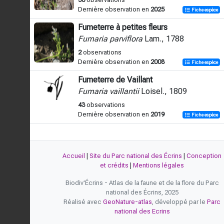
Dernière observation en
2025
Fiche espèce
Fumeterre à petites fleurs
Fumaria parviflora
Lam., 1788
2
observations
Dernière observation en
2008
Fiche espèce
Fumeterre de Vaillant
Fumaria vaillantii
Loisel., 1809
43
observations
Dernière observation en
2019
Fiche espèce
Accueil
|
Site du Parc national des Écrins
|
Conception
et crédits
|
Mentions légales
Biodiv'Écrins - Atlas de la faune et de la flore du Parc
national des Écrins, 2025
Réalisé avec
GeoNature-atlas
, développé par le
Parc
national des Ecrins