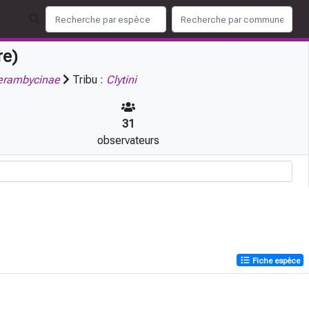
re)
erambycinae
Tribu :
Clytini
31
observateurs
Fiche espèce