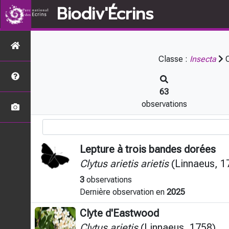
Biodiv'Écrins
Classe :
Insecta
O
63
observations
Lepture à trois bandes dorées
Clytus arietis arietis
(Linnaeus, 1
3
observations
Dernière observation en
2025
Clyte d'Eastwood
Clytus arietis
(Linnaeus, 1758)