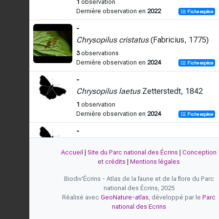
1
observation
Dernière observation en
2022
Fiche espèce
-
Chrysopilus cristatus
(Fabricius, 1775)
3
observations
Dernière observation en
2024
Fiche espèce
-
Chrysopilus laetus
Zetterstedt, 1842
1
observation
Dernière observation en
2024
Fiche espèce
-
Chrysopilus nubecula
(Fallén, 1814)
Accueil
|
Site du Parc national des Écrins
|
Conception
1
observation
et crédits
|
Mentions légales
Dernière observation en
2024
Fiche espèce
Biodiv'Écrins - Atlas de la faune et de la flore du Parc
national des Écrins, 2025
Réalisé avec
GeoNature-atlas
, développé par le
Parc
national des Ecrins