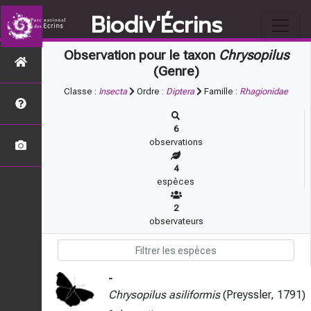
Biodiv'Écrins
Observation pour le taxon
Chrysopilus
(Genre)
Classe :
Insecta
Ordre :
Diptera
Famille :
Rhagionidae
6
observations
4
espèces
2
observateurs
-
Chrysopilus asiliformis
(Preyssler, 1791)