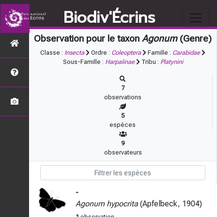
Biodiv'Écrins
Observation pour le taxon
Agonum
(Genre)
Classe :
Insecta
Ordre :
Coleoptera
Famille :
Carabidae
Sous-Famille :
Harpalinae
Tribu :
Platynini
7
observations
5
espèces
9
observateurs
-
Agonum hypocrita
(Apfelbeck, 1904)
1
observation