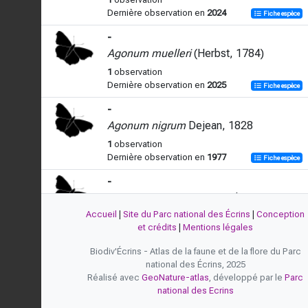
Dernière observation en
2024
Fiche espèce
-
Agonum muelleri
(Herbst, 1784)
1
observation
Dernière observation en
2025
Fiche espèce
-
Agonum nigrum
Dejean, 1828
1
observation
Dernière observation en
1977
Fiche espèce
-
Agonum permoestum
Puel, 1938
Accueil
|
Site du Parc national des Écrins
|
Conception
3
observations
et crédits
|
Mentions légales
Dernière observation en
2025
Fiche espèce
Biodiv'Écrins - Atlas de la faune et de la flore du Parc
-
national des Écrins, 2025
Agonum thoreyi
Dejean, 1828
Réalisé avec
GeoNature-atlas
, développé par le
Parc
1
observation
national des Ecrins
Dernière observation en
2020
Fiche espèce