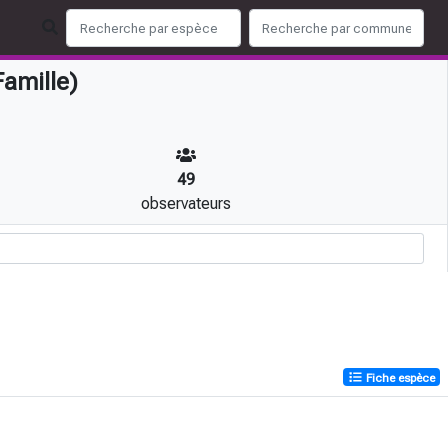
amille)
49
observateurs
Fiche espèce