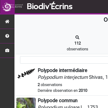
Biodiv'Écrins
O
112
observations
Polypode intermédiaire
Polypodium interjectum
Shivas, 
2
observations
Dernière observation en
2010
Polypode commun
Polypodium vulgare
L., 1753