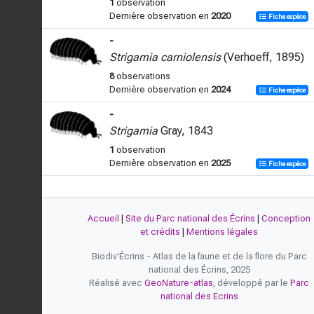
1
observation
Dernière observation en
2020
Fiche espèce
-
Strigamia carniolensis
(Verhoeff, 1895)
8
observations
Dernière observation en
2024
Fiche espèce
-
Strigamia
Gray, 1843
1
observation
Dernière observation en
2025
Fiche espèce
Accueil
|
Site du Parc national des Écrins
|
Conception
et crédits
|
Mentions légales
Biodiv'Écrins - Atlas de la faune et de la flore du Parc
national des Écrins, 2025
Réalisé avec
GeoNature-atlas
, développé par le
Parc
national des Ecrins