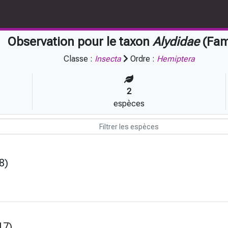
Observation pour le taxon
Alydidae
(Fami
Classe :
Insecta
Ordre :
Hemiptera
2
espèces
8)
17)