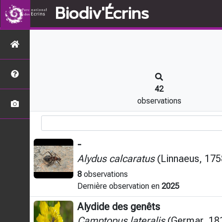
Biodiv'Écrins
42
observations
-
Alydus calcaratus
(Linnaeus, 175
8
observations
Dernière observation en
2025
Alydide des genêts
Camptopus lateralis
(Germar, 18