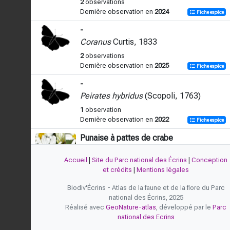
2
observations
Dernière observation en
2024
Fiche espèce
-
Coranus
Curtis, 1833
2
observations
Dernière observation en
2025
Fiche espèce
-
Peirates hybridus
(Scopoli, 1763)
1
observation
Dernière observation en
2022
Fiche espèce
Punaise à pattes de crabe
Phymata crassipes
(Fabricius, 1775)
Accueil
|
Site du Parc national des Écrins
|
Conception
15
observations
et crédits
|
Mentions légales
Dernière observation en
2026
Fiche espèce
Biodiv'Écrins - Atlas de la faune et de la flore du Parc
Réduve masqué
national des Écrins, 2025
Reduvius personatus
(Linnaeus, 1758)
Réalisé avec
GeoNature-atlas
, développé par le
Parc
national des Ecrins
23
observations
Dernière observation en
2026
Fiche espèce