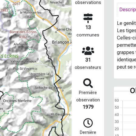
observations
Descrip
Le genêt
13
Les tiges
communes
Celles-c
permetten
grappes 
identique
31
peut se 
observateurs
O
Première
observation
1979
Dernière