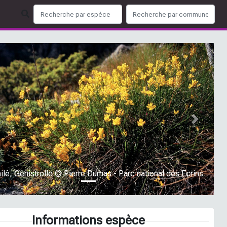
ious
Next
ilé, Genistrolle © Pierre Dumas - Parc national des Ecrins
Informations espèce