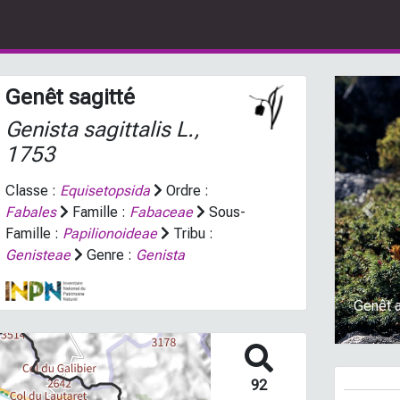
Genêt sagitté
Genista sagittalis
L.,
1753
Classe :
Equisetopsida
Ordre :
Fabales
Famille :
Fabaceae
Sous-
Prev
Famille :
Papilionoideae
Tribu :
Genisteae
Genre :
Genista
Genêt a
92