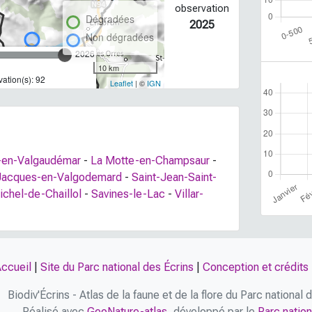
observation
Dégradées
2025
Non dégradées
2026
10 km
ation(s): 92
Leaflet
| ©
IGN
-en-Valgaudémar
-
La Motte-en-Champsaur
-
Jacques-en-Valgodemard
-
Saint-Jean-Saint-
ichel-de-Chaillol
-
Savines-le-Lac
-
Villar-
ccueil
|
Site du Parc national des Écrins
|
Conception et crédits
Biodiv'Écrins - Atlas de la faune et de la flore du Parc national
Réalisé avec
GeoNature-atlas
, développé par le
Parc nation