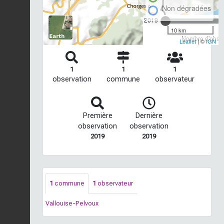
Non dégradées
2019
10 km
Nombre d'observ
Leaflet
| ©
IGN
1
1
1
observation
commune
observateur
Première
Dernière
observation
observation
2019
2019
1
commune
1
observateur
Vallouise-Pelvoux