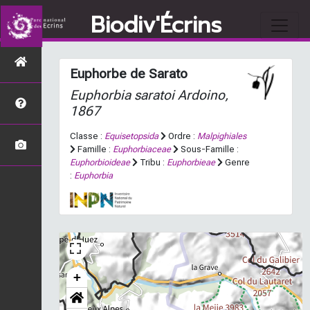
Biodiv'Écrins
Euphorbe de Sarato
Euphorbia saratoi
Ardoino,
1867
Classe :
Equisetopsida
Ordre :
Malpighiales
Famille :
Euphorbiaceae
Sous-Famille :
Euphorbioideae
Tribu :
Euphorbieae
Genre
:
Euphorbia
+