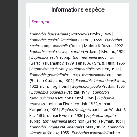
Informations espèce
Synonymes
Euphorbia boissieriana
(Woronow) Prokh., 1949 |
Euphorbia esula
f.
linariifolia
G.Froel., 1888 |
Euphorbia
esula
subsp.
orientalis
(Boiss.) Molero & Rovira, 1992 |
Euphorbia esula
subsp.
saratoi
(Ardoino) P.Fourn., 1936
|
Euphorbia esula
subsp.
tommasiniana
auct. non
(Bertol.) Kuzmanov, 1979, sensu A.R.Sm. & Tutin, 1968
|
Euphorbia esula
var.
pseudotenuifolia
Sennen, 1911 |
Euphorbia graminifolia
subsp.
tommasiniana
auct. non
(Bertol.) Oudejans, 1989 |
Euphorbia intercedens
Podp.,
1922 [nom. illeg. hom.] |
Euphorbia jucula
Prodán, 1953
|
Euphorbia podperae
Croizat, 1947 |
Euphorbia
tommasiniana
auct. non Bertol., 1842 |
Euphorbia
uralensis
auct. non Fisch. ex Link, 1822, sensu
Kerguélen, 1987 |
Euphorbia virgata
auct. non Waldst. &
Kit., 1805, sensu P.Fourn., 1936 |
Euphorbia virgata
subsp.
tommasiniana
auct. non (Bertol.) Nyman, 1881 |
Euphorbia virgata
var.
orientalis
Boiss., 1862 |
Euphorbia
virgultosa
Klokov, 1955 |
Euphorbia waldsteinii
subsp.