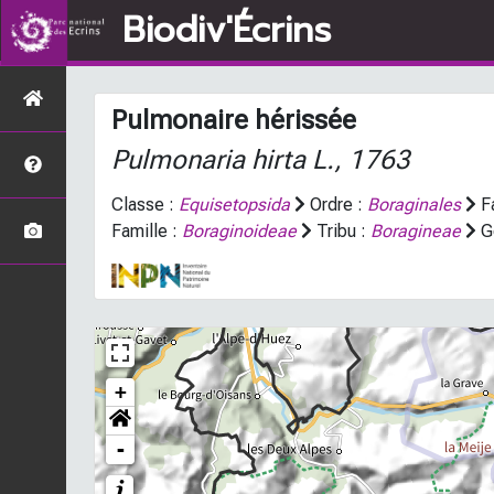
Biodiv'Écrins
Pulmonaire hérissée
Pulmonaria hirta
L., 1763
Classe :
Equisetopsida
Ordre :
Boraginales
Fa
Famille :
Boraginoideae
Tribu :
Boragineae
G
+
-