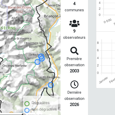
4
communes
9
observateurs
Première
observation
2003
Dernière
observation
Dégradées
2026
Non dégradées