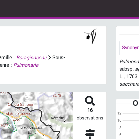
Synony
mille :
Boraginaceae
Sous-
Pulmona
enre :
Pulmonaria
subsp.
a
L., 1763
sacchar
O
16
observations