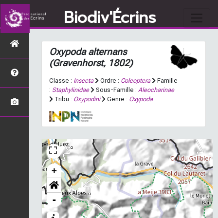
Biodiv'Écrins
Oxypoda alternans
(Gravenhorst, 1802)
Classe :
Insecta
Ordre :
Coleoptera
Famille
:
Staphylinidae
Sous-Famille :
Aleocharinae
Tribu :
Oxypodini
Genre :
Oxypoda
+
-