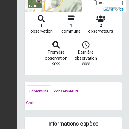
10 km
Nombre d'observ
Leaflet
| ©
IGN
1
1
2
observation
commune
observateurs
Première
Dernière
observation
observation
2022
2022
1
commune
2
observateurs
Crots
Informations espèce