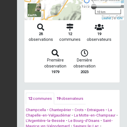
1979
10 km
Nombre d'observ
Leaflet
| ©
IGN
28
12
19
observations
communes
observateurs
Première
Dernière
observation
observation
1979
2023
12
communes
19
observateurs
Champcella
-
Chantepérier
-
Crots
-
Entraigues
-
La
Chapelle-en-Valgaudémar
-
La Motte-en-Champsaur
-
L'Argentière-la-Bessée
-
Le Bourg-d'Oisans
-
Saint-
Maurice-en-Valgodemard
-
Savines-le-Lac
-