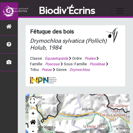
Biodiv'Écrins
Fétuque des bois
Drymochloa sylvatica
(Pollich)
Holub, 1984
Classe :
Equisetopsida
Ordre :
Poales
Famille :
Poaceae
Sous-Famille :
Pooideae
Tribu :
Poeae
Genre :
Drymochloa
+
-