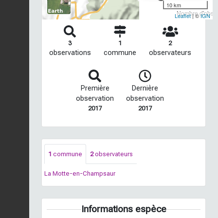
10 km
Nombre d'observ
Leaflet
| ©
IGN
3
1
2
observations
commune
observateurs
Première
Dernière
observation
observation
2017
2017
1
commune
2
observateurs
La Motte-en-Champsaur
Informations espèce