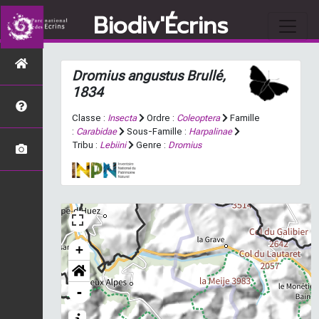
Biodiv'Écrins
Dromius angustus
Brullé,
1834
Classe :
Insecta
Ordre :
Coleoptera
Famille
:
Carabidae
Sous-Famille :
Harpalinae
Tribu :
Lebiini
Genre :
Dromius
+
-