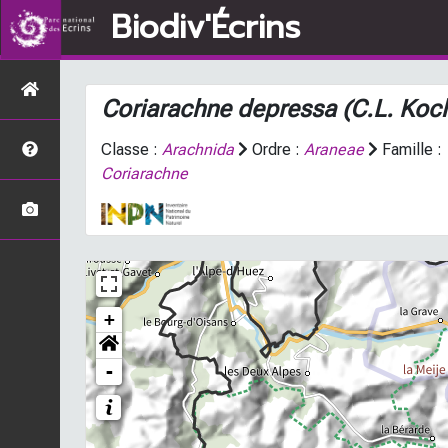
Biodiv'Écrins
Coriarachne depressa
(C.L. Koc
Classe :
Arachnida
Ordre :
Araneae
Famille :
Coriarachne
+
-