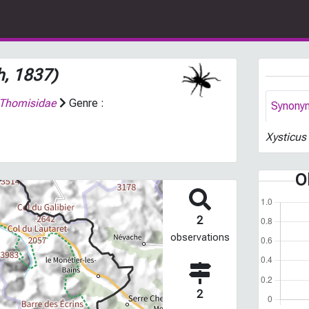
h, 1837)
Thomisidae
Genre :
Synony
Xysticus
O
2
observations
2