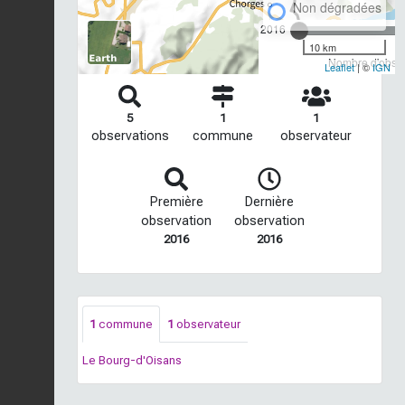
Non dégradées
2016
10 km
Nombre d'observ
Leaflet
| ©
IGN
5
1
1
observations
commune
observateur
Première
Dernière
observation
observation
2016
2016
1
commune
1
observateur
Le Bourg-d'Oisans