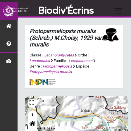
Biodiv'Écrins
Protoparmeliopsis muralis
(Schreb.) M.Choisy, 1929 var.
muralis
Classe :
Lecanoromycetes
Ordre :
Lecanorales
Famille :
Lecanoraceae
Genre :
Protoparmeliopsis
Espèce :
Protoparmeliopsis muralis
+