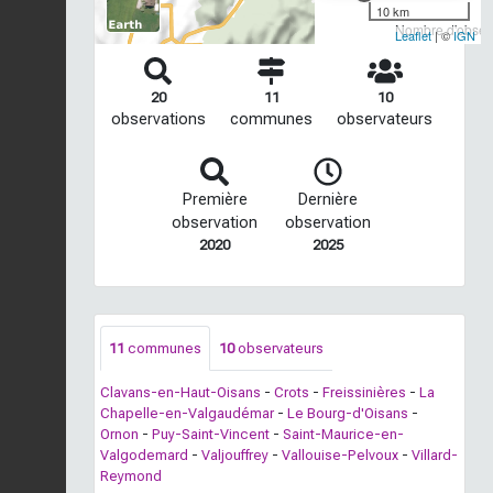
10 km
Nombre d'observ
Leaflet
| ©
IGN
20
11
10
observations
communes
observateurs
Première
Dernière
observation
observation
2020
2025
11
communes
10
observateurs
Clavans-en-Haut-Oisans
-
Crots
-
Freissinières
-
La
Chapelle-en-Valgaudémar
-
Le Bourg-d'Oisans
-
Ornon
-
Puy-Saint-Vincent
-
Saint-Maurice-en-
Valgodemard
-
Valjouffrey
-
Vallouise-Pelvoux
-
Villard-
Reymond