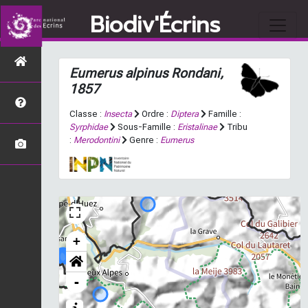
Biodiv'Écrins
Eumerus alpinus
Rondani,
1857
Classe :
Insecta
Ordre :
Diptera
Famille :
Syrphidae
Sous-Famille :
Eristalinae
Tribu
:
Merodontini
Genre :
Eumerus
+
-