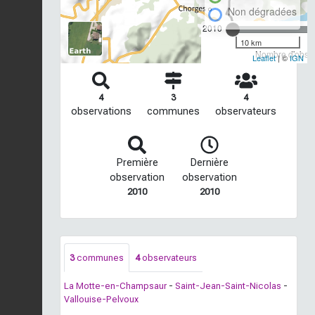
Non dégradées
2010
10 km
Nombre d'observ
Leaflet
| ©
IGN
4
3
4
observations
communes
observateurs
Première
Dernière
observation
observation
2010
2010
3
communes
4
observateurs
La Motte-en-Champsaur
-
Saint-Jean-Saint-Nicolas
-
Vallouise-Pelvoux