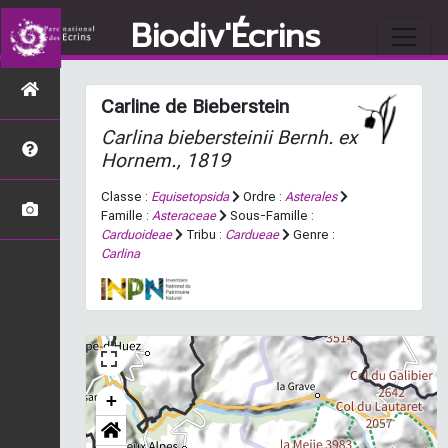
Biodiv'Écrins
Carline de Bieberstein
Carlina biebersteinii
Bernh. ex
Hornem., 1819
Classe :
Equisetopsida
Ordre :
Asterales
Famille :
Asteraceae
Sous-Famille :
Carduoideae
Tribu :
Cardueae
Genre :
Carlina
+