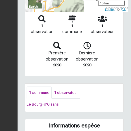
10 km
Nombre d'observ
Leaflet
| ©
IGN
1
1
1
observation
commune
observateur
Première
Dernière
observation
observation
2020
2020
1
commune
1
observateur
Le Bourg-d'Oisans
Informations espèce