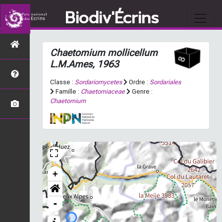
Biodiv'Écrins
Chaetomium mollicellum
L.M.Ames, 1963
Classe :
Sordariomycetes
Ordre :
Sordariales
Famille :
Chaetomiaceae
Genre :
Chaetomium
+
-