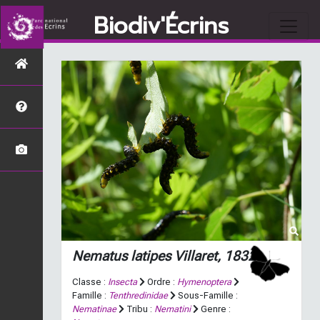
Biodiv'Écrins
Nematus latipes
Villaret, 1832
Classe :
Insecta
Ordre :
Hymenoptera
Famille :
Tenthredinidae
Sous-Famille :
Nematinae
Tribu :
Nematini
Genre :