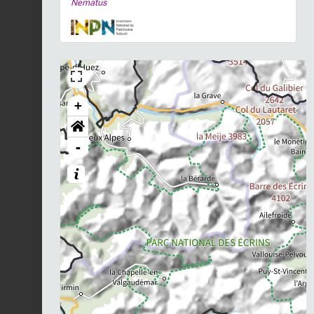
Nematus
+
-