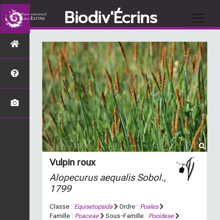
Biodiv'Écrins
Vulpin roux
Alopecurus aequalis
Sobol.,
1799
Classe :
Equisetopsida
Ordre :
Poales
Famille :
Poaceae
Sous-Famille :
Pooideae