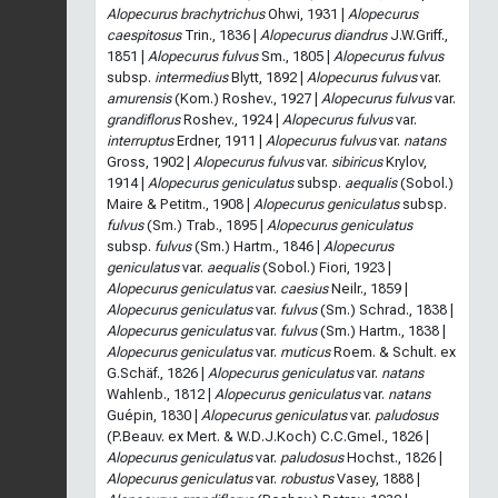
Alopecurus brachytrichus
Ohwi, 1931 |
Alopecurus
caespitosus
Trin., 1836 |
Alopecurus diandrus
J.W.Griff.,
1851 |
Alopecurus fulvus
Sm., 1805 |
Alopecurus fulvus
subsp.
intermedius
Blytt, 1892 |
Alopecurus fulvus
var.
amurensis
(Kom.) Roshev., 1927 |
Alopecurus fulvus
var.
grandiflorus
Roshev., 1924 |
Alopecurus fulvus
var.
interruptus
Erdner, 1911 |
Alopecurus fulvus
var.
natans
Gross, 1902 |
Alopecurus fulvus
var.
sibiricus
Krylov,
1914 |
Alopecurus geniculatus
subsp.
aequalis
(Sobol.)
Maire & Petitm., 1908 |
Alopecurus geniculatus
subsp.
fulvus
(Sm.) Trab., 1895 |
Alopecurus geniculatus
subsp.
fulvus
(Sm.) Hartm., 1846 |
Alopecurus
geniculatus
var.
aequalis
(Sobol.) Fiori, 1923 |
Alopecurus geniculatus
var.
caesius
Neilr., 1859 |
Alopecurus geniculatus
var.
fulvus
(Sm.) Schrad., 1838 |
Alopecurus geniculatus
var.
fulvus
(Sm.) Hartm., 1838 |
Alopecurus geniculatus
var.
muticus
Roem. & Schult. ex
G.Schäf., 1826 |
Alopecurus geniculatus
var.
natans
Wahlenb., 1812 |
Alopecurus geniculatus
var.
natans
Guépin, 1830 |
Alopecurus geniculatus
var.
paludosus
(P.Beauv. ex Mert. & W.D.J.Koch) C.C.Gmel., 1826 |
Alopecurus geniculatus
var.
paludosus
Hochst., 1826 |
Alopecurus geniculatus
var.
robustus
Vasey, 1888 |