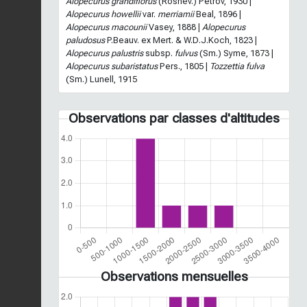
Alopecurus grandiflorus
(Roshev.) Petrov, 1930 |
Alopecurus howellii
var.
merriamii
Beal, 1896 |
Alopecurus macounii
Vasey, 1888 |
Alopecurus
paludosus
P.Beauv. ex Mert. & W.D.J.Koch, 1823 |
Alopecurus palustris
subsp.
fulvus
(Sm.) Syme, 1873 |
Alopecurus subaristatus
Pers., 1805 |
Tozzettia fulva
(Sm.) Lunell, 1915
Observations par classes d'altitudes
Observations mensuelles