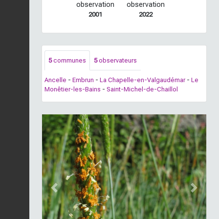
observation
observation
2001
2022
5
communes
5
observateurs
Ancelle
-
Embrun
-
La Chapelle-en-Valgaudémar
-
Le
Monêtier-les-Bains
-
Saint-Michel-de-Chaillol
Previous
Next