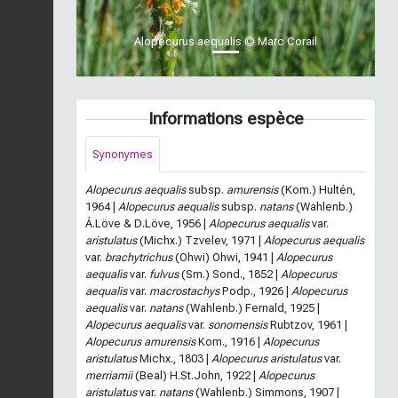
Alopecurus aequalis © Marc Corail
Informations espèce
Synonymes
Alopecurus aequalis
subsp.
amurensis
(Kom.) Hultén,
1964 |
Alopecurus aequalis
subsp.
natans
(Wahlenb.)
Á.Löve & D.Löve, 1956 |
Alopecurus aequalis
var.
aristulatus
(Michx.) Tzvelev, 1971 |
Alopecurus aequalis
var.
brachytrichus
(Ohwi) Ohwi, 1941 |
Alopecurus
aequalis
var.
fulvus
(Sm.) Sond., 1852 |
Alopecurus
aequalis
var.
macrostachys
Podp., 1926 |
Alopecurus
aequalis
var.
natans
(Wahlenb.) Fernald, 1925 |
Alopecurus aequalis
var.
sonomensis
Rubtzov, 1961 |
Alopecurus amurensis
Kom., 1916 |
Alopecurus
aristulatus
Michx., 1803 |
Alopecurus aristulatus
var.
merriamii
(Beal) H.St.John, 1922 |
Alopecurus
aristulatus
var.
natans
(Wahlenb.) Simmons, 1907 |