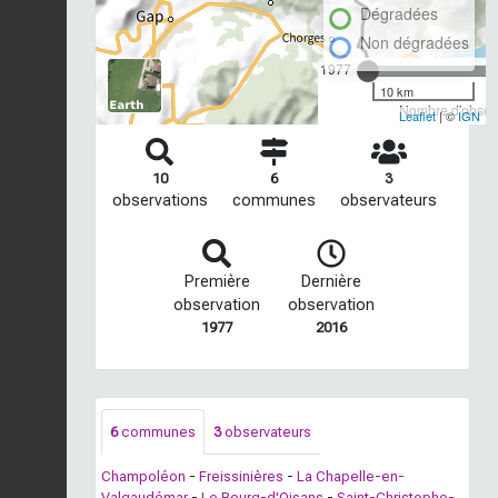
Dégradées
Non dégradées
1977
10 km
Nombre d'observ
Leaflet
| ©
IGN
10
6
3
observations
communes
observateurs
Première
Dernière
observation
observation
1977
2016
6
communes
3
observateurs
Champoléon
-
Freissinières
-
La Chapelle-en-
Valgaudémar
-
Le Bourg-d'Oisans
-
Saint-Christophe-