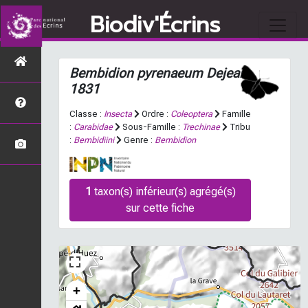
Biodiv'Écrins
Bembidion pyrenaeum
Dejean,
1831
Classe :
Insecta
Ordre :
Coleoptera
Famille
:
Carabidae
Sous-Famille :
Trechinae
Tribu
:
Bembidiini
Genre :
Bembidion
1
taxon(s) inférieur(s) agrégé(s)
sur cette fiche
+