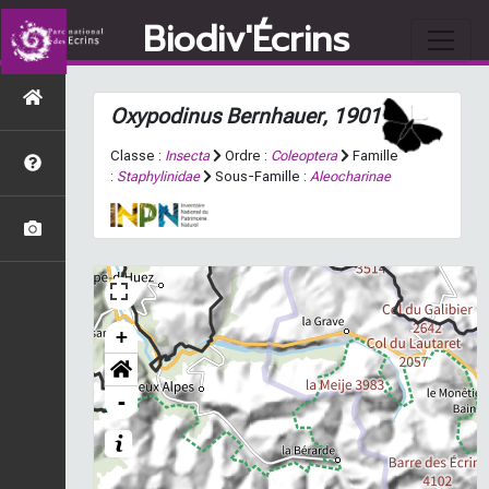
Biodiv'Écrins
Oxypodinus
Bernhauer, 1901
Classe :
Insecta
Ordre :
Coleoptera
Famille
:
Staphylinidae
Sous-Famille :
Aleocharinae
+
-