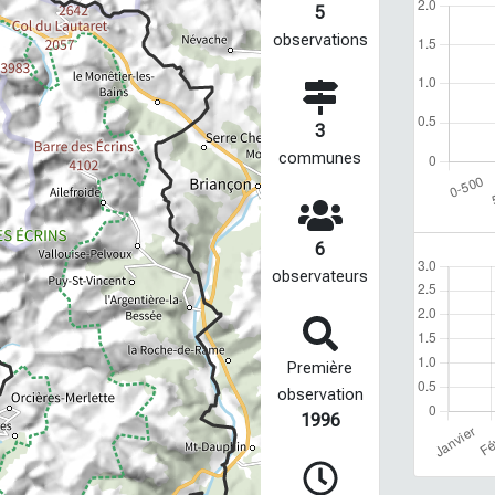
5
observations
3
communes
6
observateurs
Première
observation
1996