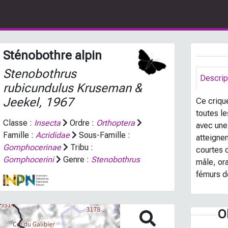
Sténobothre alpin
Stenobothrus
Descrip
rubicundulus
Kruseman &
Jeekel, 1967
Ce crique
toutes l
Classe :
Insecta
Ordre :
Orthoptera
avec une 
Famille :
Acrididae
Sous-Famille :
atteigne
Gomphocerinae
Tribu :
courtes 
Gomphocerini
Genre :
Stenobothrus
mâle, ora
fémurs d
O