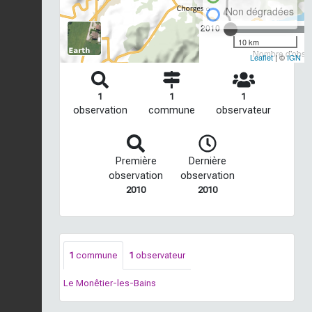
Non dégradées
2010
10 km
Nombre d'observ
Leaflet
| ©
IGN
1
1
1
observation
commune
observateur
Première
Dernière
observation
observation
2010
2010
1
commune
1
observateur
Le Monêtier-les-Bains