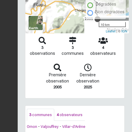
Dégradées
Non dégradées
2005
10 km
Nombre d'observ
Leaflet
| ©
IGN
3
3
4
observations
communes
observateurs
Première
Dernière
observation
observation
2005
2025
3
communes
4
observateurs
Ornon
-
Valjouffrey
-
Villar-d'Arêne