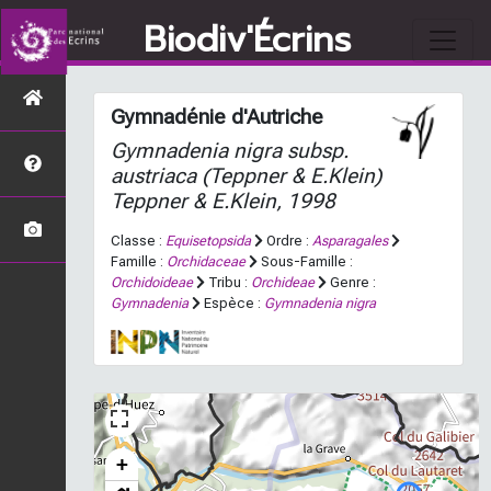
Biodiv'Écrins
Gymnadénie d'Autriche
Gymnadenia nigra
subsp.
austriaca
(Teppner & E.Klein)
Teppner & E.Klein, 1998
Classe :
Equisetopsida
Ordre :
Asparagales
Famille :
Orchidaceae
Sous-Famille :
Orchidoideae
Tribu :
Orchideae
Genre :
Gymnadenia
Espèce :
Gymnadenia nigra
+