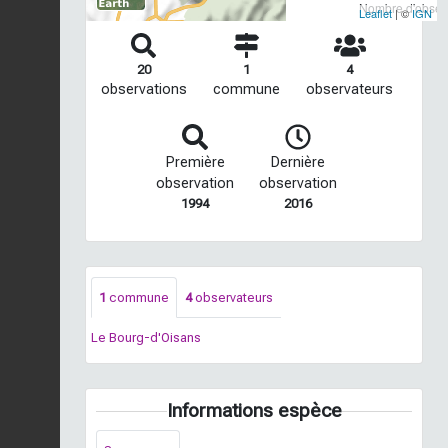
Nombre d'observ
Leaflet
| ©
IGN
20
1
4
observations
commune
observateurs
Première
Dernière
observation
observation
1994
2016
1
commune
4
observateurs
Le Bourg-d'Oisans
Informations espèce