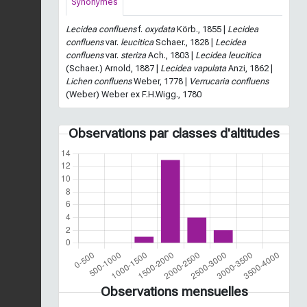
Synonymes
Lecidea confluens
f.
oxydata
Körb., 1855 |
Lecidea
confluens
var.
leucitica
Schaer., 1828 |
Lecidea
confluens
var.
steriza
Ach., 1803 |
Lecidea leucitica
(Schaer.) Arnold, 1887 |
Lecidea vapulata
Anzi, 1862 |
Lichen confluens
Weber, 1778 |
Verrucaria confluens
(Weber) Weber ex F.H.Wigg., 1780
Observations par classes d'altitudes
Observations mensuelles