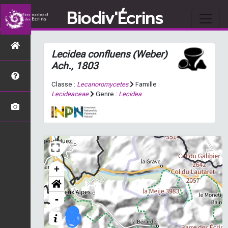
Biodiv'Écrins
Lecidea confluens
(Weber)
Ach., 1803
Classe :
Lecanoromycetes
Famille :
Lecideaceae
Genre :
Lecidea
+
-