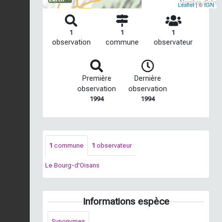
Nombre d'observ
Leaflet
| ©
IGN
1
1
1
observation
commune
observateur
Première
Dernière
observation
observation
1994
1994
1
commune
1
observateur
Le Bourg-d'Oisans
Informations espèce
Synonymes