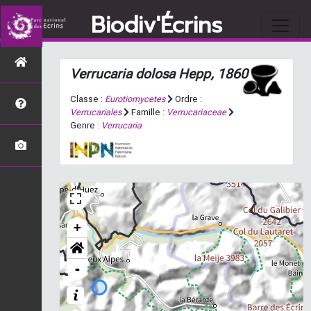
Biodiv'Écrins
Verrucaria dolosa
Hepp, 1860
Classe :
Eurotiomycetes
Ordre :
Verrucariales
Famille :
Verrucariaceae
Genre :
Verrucaria
+
-