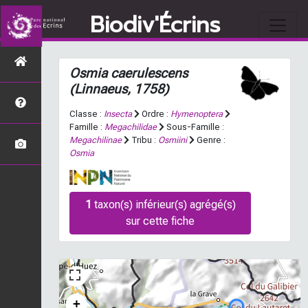
Biodiv'Écrins
Osmia caerulescens
(Linnaeus, 1758)
Classe :
Insecta
Ordre :
Hymenoptera
Famille :
Megachilidae
Sous-Famille :
Megachilinae
Tribu :
Osmiini
Genre :
Osmia
1
taxon(s) inférieur(s) agrégé(s)
sur cette fiche
+