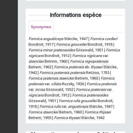
Informations espèce
Synonymes
Formica angusticeps
Stärcke, 1947 |
Formica cordieri
Bondroit, 1917 |
Formica grouvellei
Bondroit, 1918 |
Formica minor pratensoides
Gösswald, 1951 |
Formica
nigricans
Bondroit, 1912 |
Formica nigricans
var.
staerckei
Betrem, 1960 |
Formica nigropratensis
Betrem, 1962 |
Formica pratensis
ab.
thyssei
Stärcke,
1942 |
Formica pratensis pratensis
Retzius, 1783 |
Formica pratensis staerckei
Betrem, 1960 |
Formica
pratensis
var.
ciliata
Ruzsky, 1926 |
Formica pratensis
var.
incisa
Gösswald, 1932 |
Formica pratensis
var.
nigricans
Bondroit, 1912 |
Formica pratensoides
Gösswald, 1951 |
Formica rufa grouvellei
Bondroit,
1918 |
Formica rufa
var.
angusticeps
Stärcke, 1947 |
Formica staerckei
Betrem, 1960 |
Formica thijssei
Betrem, 1955 |
Formica thyssei
Stärcke, 1942