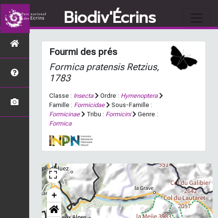
Biodiv'Écrins
Fourmi des prés
Formica pratensis
Retzius,
1783
Classe :
Insecta
Ordre :
Hymenoptera
Famille :
Formicidae
Sous-Famille :
Formicinae
Tribu :
Formicini
Genre :
Formica
+