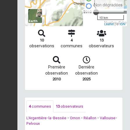
Non dégradées
2010
10 km
Nombre d'observ
Leaflet
| ©
IGN
10
4
13
observations
communes
observateurs
Première
Dernière
observation
observation
2010
2025
4
communes
13
observateurs
L'Argentière-la-Bessée
-
Ornon
-
Réallon
-
Vallouise-
Pelvoux