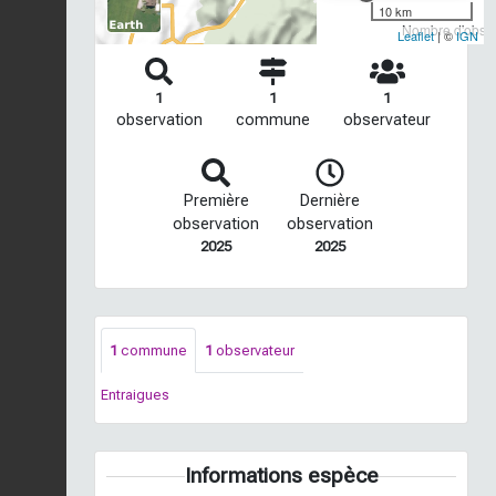
10 km
Nombre d'observ
Leaflet
| ©
IGN
1
1
1
observation
commune
observateur
Première
Dernière
observation
observation
2025
2025
1
commune
1
observateur
Entraigues
Informations espèce