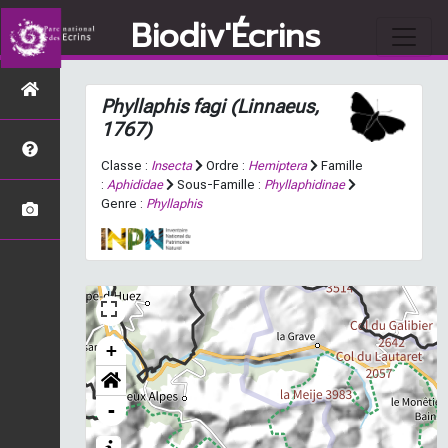
Biodiv'Écrins
Phyllaphis fagi
(Linnaeus,
1767)
Classe :
Insecta
Ordre :
Hemiptera
Famille
:
Aphididae
Sous-Famille :
Phyllaphidinae
Genre :
Phyllaphis
+
-