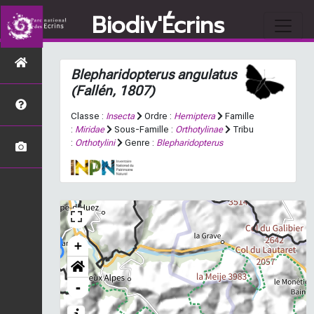
Biodiv'Écrins
Blepharidopterus angulatus
(Fallén, 1807)
Classe :
Insecta
Ordre :
Hemiptera
Famille
:
Miridae
Sous-Famille :
Orthotylinae
Tribu
:
Orthotylini
Genre :
Blepharidopterus
+
-