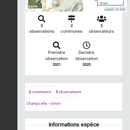
10 km
Nombre d'observ
Leaflet
| ©
IGN
5
2
3
observations
communes
observateurs
Première
Dernière
observation
observation
2021
2025
2
communes
3
observateurs
Champcella
-
Ornon
Informations espèce