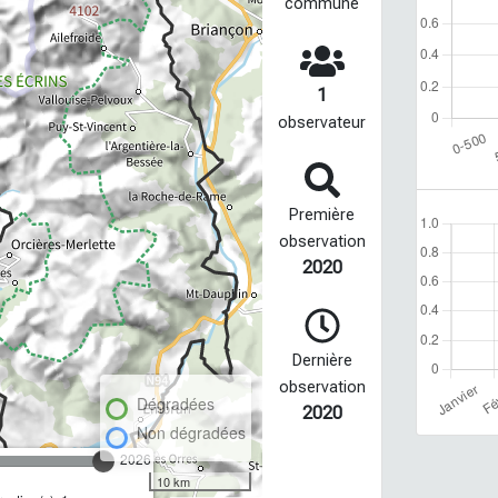
commune
1
observateur
Première
observation
2020
Dernière
observation
Dégradées
2020
Non dégradées
2026
10 km