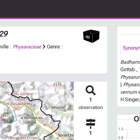
29
ille :
Physaraceae
Genre :
Synony
Badhami
Gottsb.,
Physaru
|
Physar
vernum
H.Singer
1
observation
O
1