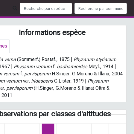
Informations espèce
mes
a verna
(Sommerf.) Rostaf., 1875 |
Physarum styriacum
 1967 |
Physarum vernum
f.
badhamioides
Meyl., 1914 |
m vernum
f.
parvisporum
H.Singer, G.Moreno & Illana, 2004
um vernum
var.
iridescens
G.Lister, 1919 |
Physarum
var.
parvisporum
(H.Singer, G.Moreno & Illana) Oltra &
, 2011
bservations par classes d'altitudes