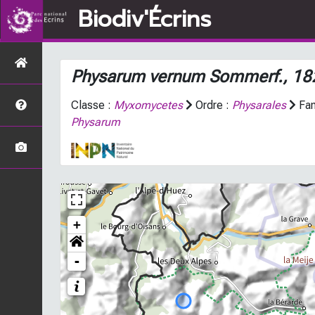
Biodiv'Écrins
Physarum vernum
Sommerf., 18
Classe :
Myxomycetes
Ordre :
Physarales
Fam
Physarum
+
-