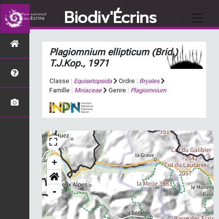
Biodiv'Écrins
Plagiomnium ellipticum
(Brid.)
T.J.Kop., 1971
Classe :
Equisetopsida
Ordre :
Bryales
Famille :
Mniaceae
Genre :
Plagiomnium
+
-