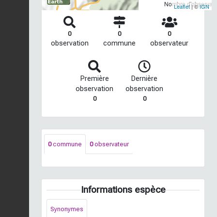
Nombre d'observatio
Leaflet
| ©
IGN
0
0
0
observation
commune
observateur
Première
Dernière
observation
observation
0
0
0
commune
0
observateur
Informations espèce
Synonymes