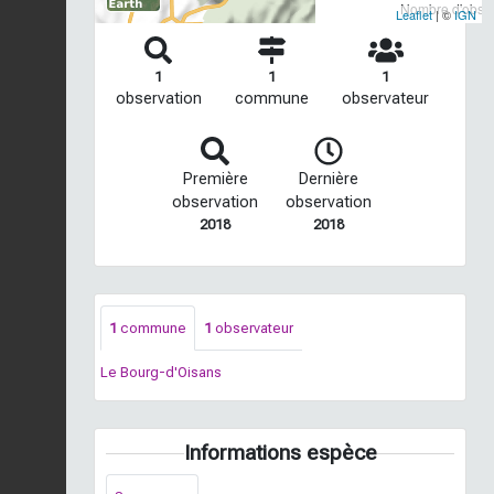
Nombre d'observ
Leaflet
| ©
IGN
1
1
1
observation
commune
observateur
Première
Dernière
observation
observation
2018
2018
1
commune
1
observateur
Le Bourg-d'Oisans
Informations espèce