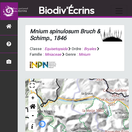
Biodiv'Écrins
Mnium spinulosum
Bruch &
Schimp., 1846
Classe :
Equisetopsida
Ordre :
Bryales
Famille :
Mniaceae
Genre :
Mnium
+
-